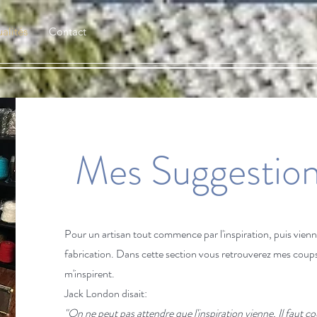
alités
Contact
Mes Suggestio
Pour un artisan tout commence par l'inspiration, puis vienn
fabrication. Dans cette section vous retrouverez mes coup
m'inspirent.
Jack London disait:
"On ne peut pas attendre que l'inspiration vienne. Il faut c