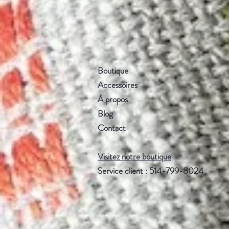
Boutique
Accessoires
À propos
Blog
Contact
Visitez notre boutique
Service client : 514-799-8024